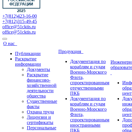
+7(812)423-16-00
+7(812)315-49-45
office@51cktis.ru
office@51cktis.ru
О нас
Продукция
Публикации
Раскрытие
Документация по
Инженерн
информации
кораблям и судам
образоват
Документы
Военно-Морского
Раскрытие
Флота,
финансово-
спроектированным
Инф
хозяйственной
отечественными
обра
деятельности
ПКБ
цент
общества
Документация по
Док
Существенные
кораблям и судам
инже
факты
Военно-Морского
обра
Охрана труда
Флота,
цент
Лицензии и
спроектированным
Допо
сертификаты
иностранными
проф
Персональные
ПКБ
обра