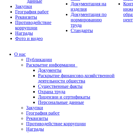
данные
Документация на
Кон
Закупки
изделия
инже
География работ
Документация по
обра
Реквизиты
нормированию
цент
Противодействие
труда
коррупции
Стандарты
Награды
Фото и видео
О нас
Публикации
Раскрытие информации
Документы
Раскрытие финансово-хозяйственной
деятельности общества
Существенные факты
Охрана труда
Лицензии и сертификаты
Персональные данные
Закупки
География работ
Реквизиты
Противодействие коррупции
Награды