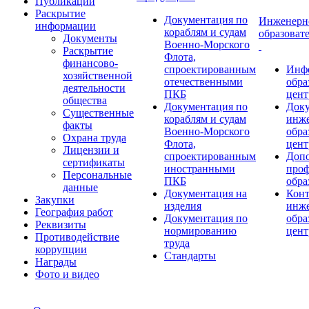
Публикации
Раскрытие
Документация по
Инженерн
информации
кораблям и судам
образоват
Документы
Военно-Морского
Раскрытие
Флота,
финансово-
спроектированным
Инф
хозяйственной
отечественными
обра
деятельности
ПКБ
цент
общества
Документация по
Док
Существенные
кораблям и судам
инже
факты
Военно-Морского
обра
Охрана труда
Флота,
цент
Лицензии и
спроектированным
Допо
сертификаты
иностранными
проф
Персональные
ПКБ
обра
данные
Документация на
Кон
Закупки
изделия
инже
География работ
Документация по
обра
Реквизиты
нормированию
цент
Противодействие
труда
коррупции
Стандарты
Награды
Фото и видео