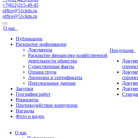
+7(812)315-49-45
office@51cktis.ru
office@51cktis.ru
О нас
Публикации
Раскрытие информации
Документы
Продукция
Раскрытие финансово-хозяйственной
деятельности общества
Докуме
Существенные факты
спроек
Охрана труда
Докуме
Лицензии и сертификаты
спроек
Персональные данные
Докуме
Закупки
Докуме
География работ
Станда
Реквизиты
Противодействие коррупции
Награды
Фото и видео
О нас