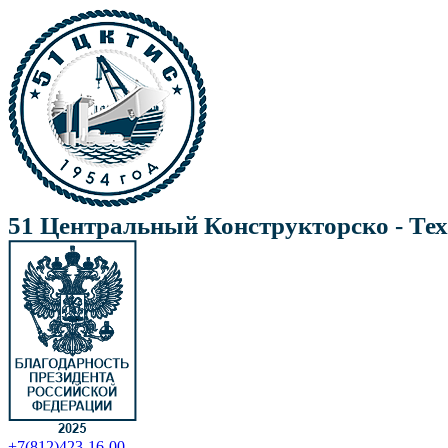
51 Центральный Конструкторско - Те
+7(812)423-16-00