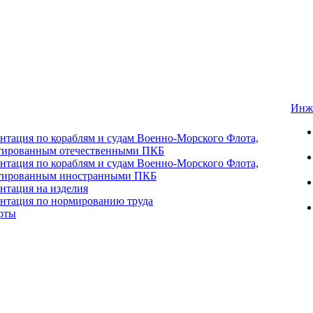
Инж
нтация по кораблям и судам Военно-Морского Флота,
тированным отечественными ПКБ
нтация по кораблям и судам Военно-Морского Флота,
тированным иностранными ПКБ
нтация на изделия
нтация по нормированию труда
рты