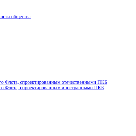
ности общества
ого Флота, спроектированным отечественными ПКБ
ого Флота, спроектированным иностранными ПКБ